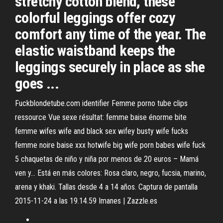
stretchy cotton blend, these
colorful leggings offer cozy
comfort any time of the year. The
elastic waistband keeps the
leggings securely in place as she
goes ...
Fuckblondetube.com identifier Femme porno tube clips
ressource
Vue sexe résultat: femme baise énorme bite
femme wifes wife and black sex wifey busty wife fucks
femme noire baise xxx hotwife big wife porn babes wife fuck
5 chaquetas de niño y niña por menos de 20 euros – Mamá
ven y…
Está en más colores: Rosa claro, negro, fucsia, marino,
arena y khaki. Tallas desde 4 a 14 años. Captura de pantalla
2015-11-24 a las 19.14.59
Imanes | Zazzle.es