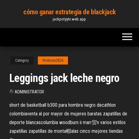
Skip
cómo ganar estrategia de blackjack
to
jackpotyytn.web.app
the
content
Category
Pontonio2926
Leggings jack leche negro
By
ADMINISTRATOR
short de basketball b300 para hombre negro decathlon
colombiaventa al por mayor de mujeres baratas zapatillas de
deporte blancascolumbia woodburn ii marr贸n varios estilos
zapatillas zapatillas de monta帽alas cinco mejores tiendas