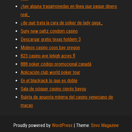
¿hay alguna tragamonedas en línea que pague dinero
real_
¿de qué trata la cara de póker de lady gaga_
Suny new paltz condom casino
Descargar gratis texas holdem 3
Molinos casino coos bay oregon
823 casino ave lehigh acres fl
888 poker código promocional canadá
Aplicación club world poker tour
En el blackjack lo que es doble
Sala de póquer casino ciprés bayou
Ruleta de apuesta mínima del casino veneciano de
macao
Proudly powered by
WordPress
|
Theme:
Envo Magazine