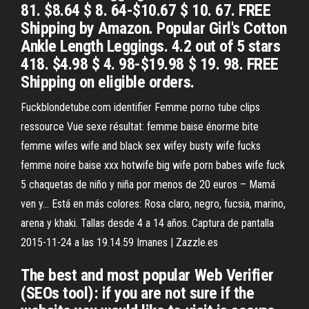
81. $8.64 $ 8. 64-$10.67 $ 10. 67. FREE
Shipping by Amazon. Popular Girl's Cotton
Ankle Length Leggings. 4.2 out of 5 stars
418. $4.98 $ 4. 98-$19.98 $ 19. 98. FREE
Shipping on eligible orders.
Fuckblondetube.com identifier Femme porno tube clips
ressource
Vue sexe résultat: femme baise énorme bite
femme wifes wife and black sex wifey busty wife fucks
femme noire baise xxx hotwife big wife porn babes wife fuck
5 chaquetas de niño y niña por menos de 20 euros – Mamá
ven y…
Está en más colores: Rosa claro, negro, fucsia, marino,
arena y khaki. Tallas desde 4 a 14 años. Captura de pantalla
2015-11-24 a las 19.14.59
Imanes | Zazzle.es
The best and most popular Web Verifier
(SEOs tool): if you are not sure if the