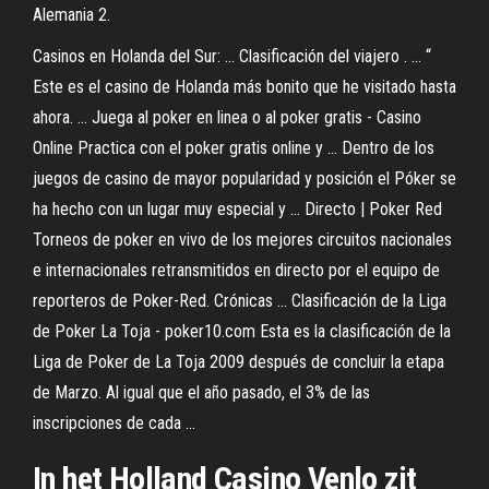
Alemania 2.
Casinos en Holanda del Sur: ... Clasificación del viajero . ... “
Este es el casino de Holanda más bonito que he visitado hasta
ahora. ... Juega al poker en linea o al poker gratis - Casino
Online Practica con el poker gratis online y ... Dentro de los
juegos de casino de mayor popularidad y posición el Póker se
ha hecho con un lugar muy especial y ... Directo | Poker Red
Torneos de poker en vivo de los mejores circuitos nacionales
e internacionales retransmitidos en directo por el equipo de
reporteros de Poker-Red. Crónicas ... Clasificación de la Liga
de Poker La Toja - poker10.com Esta es la clasificación de la
Liga de Poker de La Toja 2009 después de concluir la etapa
de Marzo. Al igual que el año pasado, el 3% de las
inscripciones de cada ...
In het Holland Casino Venlo zit