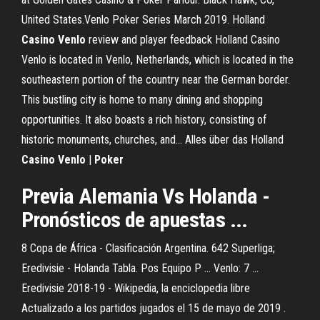
United States.Venlo Poker Series March 2019. Holland
Casino
Venlo
review and player feedback Holland Casino
Venlo is located in Venlo, Netherlands, which is located in the
southeastern portion of the country near the German border.
This bustling city is home to many dining and shopping
opportunities. It also boasts a rich history, consisting of
historic monuments, churches, and... Alles über das Holland
Casino
Venlo
|
Poker
Previa Alemania Vs
Holanda
-
Pronósticos
de
apuestas ...
8 Copa de África - Clasificación Argentina. 642 Superliga;
Eredivisie - Holanda Tabla. Pos Equipo P ... Venlo: 7 ...
Eredivisie 2018-19 - Wikipedia, la enciclopedia libre
Actualizado a los partidos jugados el 15 de mayo de 2019 .