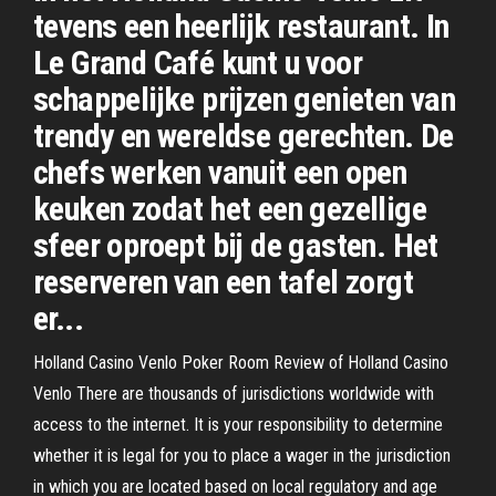
tevens een heerlijk restaurant. In
Le Grand Café kunt u voor
schappelijke prijzen genieten van
trendy en wereldse gerechten. De
chefs werken vanuit een open
keuken zodat het een gezellige
sfeer oproept bij de gasten. Het
reserveren van een tafel zorgt
er...
Holland Casino Venlo Poker Room Review of Holland Casino
Venlo There are thousands of jurisdictions worldwide with
access to the internet. It is your responsibility to determine
whether it is legal for you to place a wager in the jurisdiction
in which you are located based on local regulatory and age