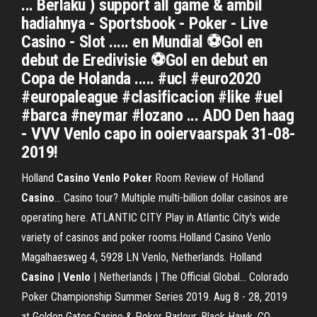
... Berlaku ) support all game & ambil
hadiahnya - Sportsbook - Poker - Live
Casino - Slot ..... en Mundial ⚽Gol en
debut de Eredivisie ⚽Gol en debut en
Copa de Holanda ..... #ucl #euro2020
#europaleague #clasificacion #like #uel
#barca #neymar #lozano ... ADO Den haag
- VVV Venlo capo in ooiervaarspak 31-08-
2019!
Holland
Casino
Venlo
Poker
Room Review of Holland
Casino
… Casino tour? Multiple multi-billion dollar casinos are
operating here. ATLANTIC CITY Play in Atlantic City's wide
variety of casinos and poker rooms.Holland Casino Venlo
Magalhaesweg 4, 5928 LN Venlo, Netherlands. Holland
Casino
|
Venlo
| Netherlands | The Official Global… Colorado
Poker Championship Summer Series 2019. Aug 8 - 28, 2019
at Golden Gates Casino & Poker Parlour. Black Hawk, CO,