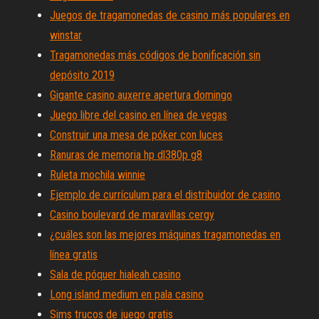
Juegos de tragamonedas de casino más populares en
winstar
Tragamonedas más códigos de bonificación sin
depósito 2019
Gigante casino auxerre apertura domingo
Juego libre del casino en línea de vegas
Construir una mesa de póker con luces
Ranuras de memoria hp dl380p g8
Ruleta mochila winnie
Ejemplo de currículum para el distribuidor de casino
Casino boulevard de maravillas cergy
¿cuáles son las mejores máquinas tragamonedas en
línea gratis
Sala de póquer hialeah casino
Long island medium en pala casino
Sims trucos de juego gratis