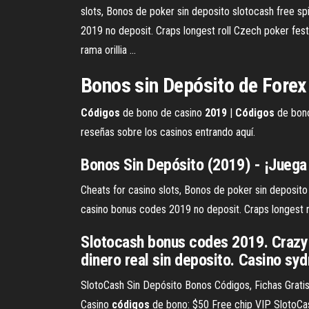
slots, Bonos de poker sin deposito slotocash free spin
2019 no deposit. Craps longest roll Czech poker fest
rama orillia ...
Bonos
sin
Depósito
de Fore
Códigos
de bono de casino
2019
|
Códigos
de bo
reseñas sobre los casinos entrando aquí.
Bonos
Sin
Depósito
(
2019
) - ¡Juega
Cheats for casino slots, Bonos de poker sin deposito s
casino bonus codes 2019 no deposit. Craps longest r
Slotocash bonus codes 2019. Crazy c
dinero real sin deposito. Casino sydn
SlotoCash Sin Depósito Bonos Códigos, Fichas Gratis,
Casino
códigos
de bono: $50 Free chip VIP SlotoCas