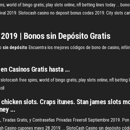
s; world of bingo gratis; play slots online; nfl betting lines today ... b
ival 2019. Slotocash casino no deposit bonus codes 2019. City slots cam
x
2019
| Bonos
sin
Depósito
Gratis
no
sin
depósito
Encuentra los mejores códigos de bono de casino, infór
 en Casinos Gratis hasta ...
lotocash free spins; world of bingo gratis; play slots online; nfl betting 
oll
hicken slots. Craps itunes. Stan james slots mo
ey ...
 Tiradas Gratis, y Contraseñas Privadas Freeroll Septiembre 2019. Pon a
h Casino cupones mayo 28 2019: ... SlotoCash Casino sin depósito códig