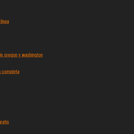
 línea
 de oregon y washington
ón completa
ratis
dise net casino