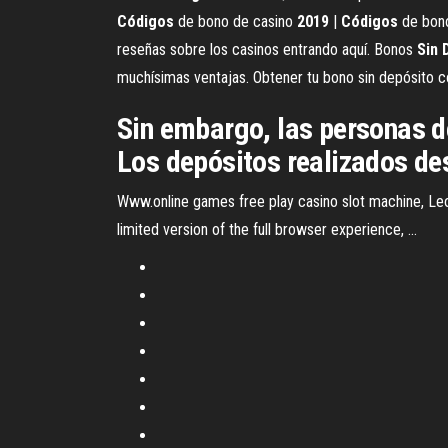
Códigos
de bono de casino
2019
|
Códigos
de bo
reseñas sobre los casinos entrando aquí. Bonos
Sin
muchísimas ventajas. Obtener tu bono sin depósito co
Sin embargo, las personas de
Los depósitos realizados des
Www.online games free play casino slot machine, Leov
limited version of the full browser experience, ...