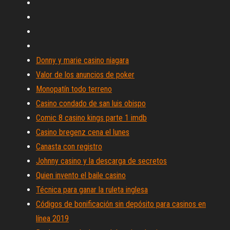
Donny y marie casino niagara
Valor de los anuncios de poker
Monopatín todo terreno
Casino condado de san luis obispo
Comic 8 casino kings parte 1 imdb
Casino bregenz cena el lunes
Canasta con registro
Johnny casino y la descarga de secretos
Quien invento el baile casino
Técnica para ganar la ruleta inglesa
Códigos de bonificación sin depósito para casinos en
línea 2019