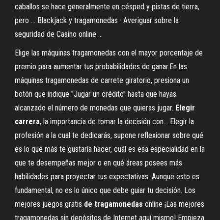
caballos se hace generalmente en césped y pistas de tierra,
pero ... Blackjack y tragamonedas · Averiguar sobre la
seguridad de Casino online ...
Elige las máquinas tragamonedas con el mayor porcentaje de
premio para aumentar tus probabilidades de ganar.En las
máquinas tragamonedas de carrete giratorio, presiona un
botón que indique "Jugar un crédito" hasta que hayas
alcanzado el número de monedas que quieras jugar.
Elegir
carrera
, la importancia de tomar la decisión con… Elegir la
profesión a la cual te dedicarás, supone reflexionar sobre qué
es lo que más te gustaría hacer, cuál es esa especialidad en la
que te desempeñas mejor o en qué áreas posees más
habilidades para proyectar tus expectativas. Aunque esto es
fundamental, no es lo único que debe guiar tu decisión. Los
mejores juegos gratis
de
tragamonedas
online ¡Las mejores
tragamonedas sin depósitos de Internet aquí mismo! Empieza