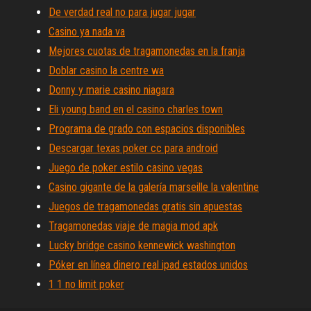
De verdad real no para jugar jugar
Casino ya nada va
Mejores cuotas de tragamonedas en la franja
Doblar casino la centre wa
Donny y marie casino niagara
Eli young band en el casino charles town
Programa de grado con espacios disponibles
Descargar texas poker cc para android
Juego de poker estilo casino vegas
Casino gigante de la galería marseille la valentine
Juegos de tragamonedas gratis sin apuestas
Tragamonedas viaje de magia mod apk
Lucky bridge casino kennewick washington
Póker en línea dinero real ipad estados unidos
1 1 no limit poker