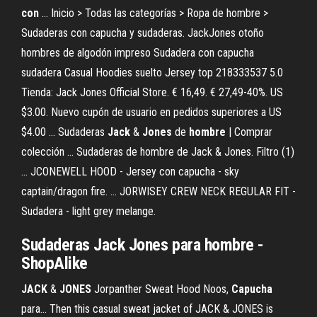
con
... Inicio > Todas las categorías > Ropa de hombre >
Sudaderas con capucha y sudaderas. JackJones otoño
hombres de algodón impreso Sudadera con capucha
sudadera Casual Hoodies suelto Jersey top 218333537 5.0
Tienda: Jack Jones Official Store. € 16,49. € 27,49-40%. US
$3.00. Nuevo cupón de usuario en pedidos superiores a US
$4.00 ... Sudaderas
Jack
&
Jones
de
hombre
| Comprar
colección ... Sudaderas de hombre de Jack & Jones. Filtro (1)
... JCONEWELL HOOD - Jersey con capucha - sky
captain/dragon fire. ... JORWISEY CREW NECK REGULAR FIT -
Sudadera - light grey melange.
Sudaderas
Jack
Jones
para
hombre
-
ShopAlike
JACK
&
JONES
Jorpanther Sweat Hood Noos,
Capucha
para... Then this casual sweat jacket of JACK & JONES is