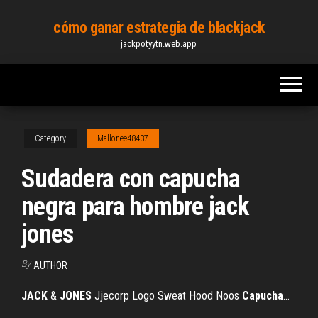
Skip
cómo ganar estrategia de blackjack
to
jackpotyytn.web.app
the
content
Category
Mallonee48437
Sudadera con capucha
negra para hombre jack
jones
By
AUTHOR
JACK
&
JONES
Jjecorp Logo Sweat Hood Noos
Capucha
…