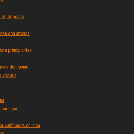
o de depósito
línea con amigos
para principiantes
ncias del casino
 victoria
una
 para ipad
 calificados en línea
019