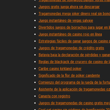
Juegos gratis juega ahora sin descargar
Tragamonedas mega joker dinero real sin bon
Juego instantáneo de vegas salvaje
Divertidos juegos de borrachos para jugar en 
Juego instantáneo de casino rojo en línea
Estrategias fáciles de ganar juegos de casino 
Juegos de tragamonedas de crédito gratis
Batavia baja la declaración de pérdidas y gana
Reglas de blackjack de crucero de casino de la
Caribe casino kirkland poker
Significado de la flor de póker candente
Comienzo del programa de la rueda de la fort
Asistente de la aplicación de tragamonedas oz
Canasta con registro
Juegos de tragamonedas de casino gratis mejor
Cool cat casino sin códigos de bonificación 2