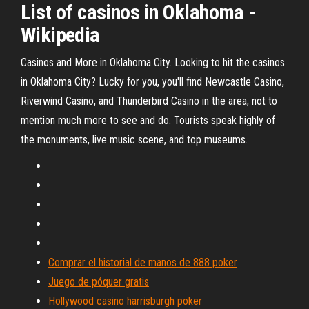
List of casinos in Oklahoma -
Wikipedia
Casinos and More in Oklahoma City. Looking to hit the casinos
in Oklahoma City? Lucky for you, you'll find Newcastle Casino,
Riverwind Casino, and Thunderbird Casino in the area, not to
mention much more to see and do. Tourists speak highly of
the monuments, live music scene, and top museums.
Comprar el historial de manos de 888 poker
Juego de póquer gratis
Hollywood casino harrisburgh poker