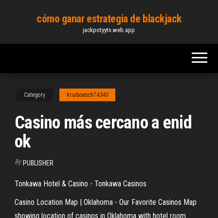
Skip
cómo ganar estrategia de blackjack
to
jackpotyytn.web.app
the
content
Category
Kruiboesch74340
Casino más cercano a enid
ok
By
PUBLISHER
Tonkawa Hotel & Casino - Tonkawa Casinos
Casino Location Map | Oklahoma - Our Favorite Casinos Map
showing location of casinos in Oklahoma with hotel room