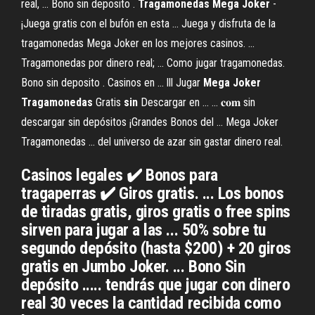
real, ... Bono sin deposito .
Tragamonedas
Mega
Joker
-
¡Juega gratis con el bufón en esta ... Juega y disfruta de la
tragamonedas Mega Joker en los mejores casinos. ...
Tragamonedas por dinero real; ... Como jugar tragamonedas.
Bono sin deposito . Casinos en ... lll Jugar
Mega
Joker
Tragamonedas
Gratis
sin
Descargar en ... ... 𝐜𝐨𝐦 sin
descargar sin depósitos ¡Grandes Bonos del ... Mega Joker
Tragamonedas ... del universo de azar sin gastar dinero real.
Casinos legales ✔️ Bonos para
tragaperras ✔️ Giros gratis. ... Los bonos
de tiradas gratis, giros gratis o free spins
sirven para jugar a las ... 50% sobre tu
segundo depósito (hasta $200) + 20 giros
gratis en Jumbo Joker. ... Bono Sin
depósito ..... tendrás que jugar con dinero
real 30 veces la cantidad recibida como