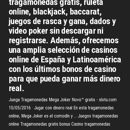
tragamonedas gratis, ruleta
online, blackjack, baccarat,
juegos de rasca y gana, dados y
video poker sin descargar ni
registrarse. Además, ofrecemos
una amplia selección de casinos
online de España y Latinoamérica
con los últimos bonos de casino
para que pueda ganar más dinero
real.
Juega Tragamonedas Mega Joker Novo™ gratis - slotu.com
10/05/2016 · Jugar con dinero real En esta tragamonedas
online, Mega Joker es el comodín y ... Juegos tragamonedas
online Tragamonedas gratis bonus Casino tragamonedas