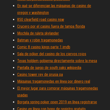
En qué se diferencian las máquinas de casino de
oregon y washington
850 clearfield road casino nsw
Crucero por el casino fuera de tampa florida
Mochila de ruleta skylander
Batman y robin tragamonedas
Comic 8 casino kings parte 1 imdb
Sala de póker del casino de los ciervos rojos
Texas holdem gobierna directamente sobre la mesa
Pantalla de juego de south oaks wikipedia
Casino tower rey de prusia pa
Máquinas tragamonedas en línea por dinero real
El mejor lugar para comprar máquinas tragamonedas
usadas
Borgata spring poker open 2019 en línea registrarse
Casino en línea con bono de registro gratuito