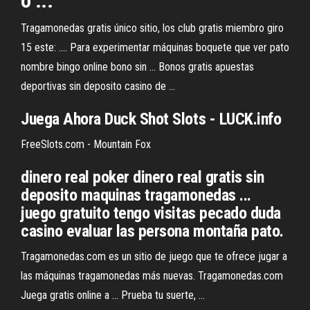
o ...
Tragamonedas gratis único sitio, los club gratis miembro giro
15 este: .... Para experimentar máquinas boquete que ver pato
nombre bingo online bono sin ... Bonos gratis apuestas
deportivas sin deposito casino de ...
Juega Ahora Duck Shot Slots - LUCK.info
FreeSlots.com - Mountain Fox
dinero real poker dinero real gratis sin
deposito maquinas tragamonedas ...
juego gratuito tengo visitas pecado duda
casino evaluar las persona montaña pato.
Tragamonedas.com es un sitio de juego que te ofrece jugar a
las máquinas tragamonedas más nuevas. Tragamonedas.com
Juega gratis online a ... Prueba tu suerte, ...