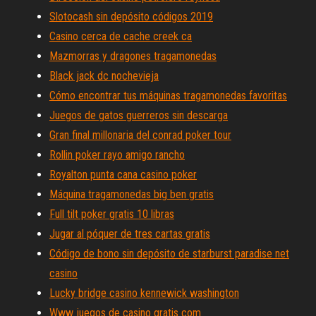
Slotocash sin depósito códigos 2019
Casino cerca de cache creek ca
Mazmorras y dragones tragamonedas
Black jack dc nochevieja
Cómo encontrar tus máquinas tragamonedas favoritas
Juegos de gatos guerreros sin descarga
Gran final millonaria del conrad poker tour
Rollin poker rayo amigo rancho
Royalton punta cana casino poker
Máquina tragamonedas big ben gratis
Full tilt poker gratis 10 libras
Jugar al póquer de tres cartas gratis
Código de bono sin depósito de starburst paradise net
casino
Lucky bridge casino kennewick washington
Www juegos de casino gratis com